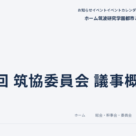
お知らせ
イベント
イベントカレンダ
ホーム
筑波研究学園都市
科学の街TSUKUBA
つくば市PRアンケート
つくばに関する基礎デー
9回 筑協委員会 議事
研究者・働く人が語るつ
科学館・博物館・常設展
学術情報ライブラリー
ホーム
総会・幹事会・委員会
つくばの歴史と文化