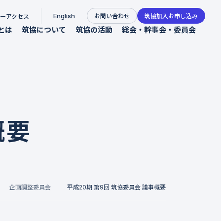
English
お問い合わせ
筑協加入お申し込み
ー
アクセス
とは
筑協について
筑協の活動
総会・幹事会・委員会
筑協の概要
総会報告
活動報告
会長挨拶
幹事会報告
つくば3Eフォーラム会議
タ
組織図
企画調整委員会
新春講演会
概要
くばの魅力
参加機関
筑協「つくば3Eフォーラム」委員会
ランチミーティング
示など
つくば機関長等会議
労働衛生委員会
地域の連携と情報発信
つくば中心市街地まちづくり調査検討委員会
企画調整委員会
平成20期 第9回 筑協委員会 議事概要
労働環境の改善に向けた活動